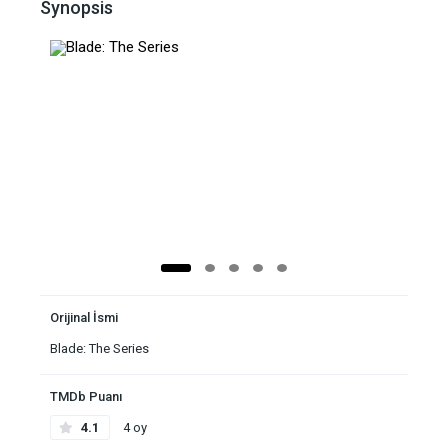
Synopsis
Orijinal İsmi
Blade: The Series
TMDb Puanı
4.1
4 oy