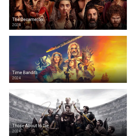
The Decameron
2024
Time Bandits
2024
Those About to Die
2024