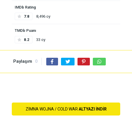
IMDb Rating
7.8
8,496 oy
TMDb Puanı
8.2
33 oy
Paylaşım
0
ZIMNA WOJNA / COLD WAR
ALTYAZI INDIR