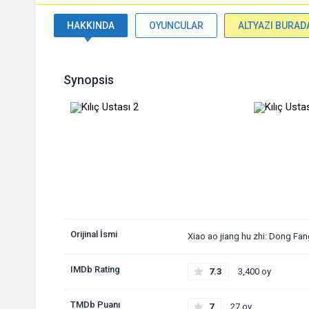
HAKKINDA
OYUNCULAR
ALTYAZI BURAD
Synopsis
Orijinal İsmi
Xiao ao jiang hu zhi: Dong Fan
IMDb Rating
7.3
3,400 oy
TMDb Puanı
7
27 oy