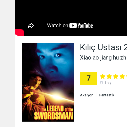
Kılıç Ustası 2
Xiao ao jiang hu zh
7
1
oy
Aksiyon
Fantastik