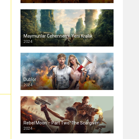
Maymunlar Cehennemi: Yeni Krallık
2024
Dublör
2024
Rebel Moon – Part Two: The Scargiver
2024