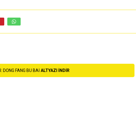
I: DONG FANG BU BAI
ALTYAZI INDIR