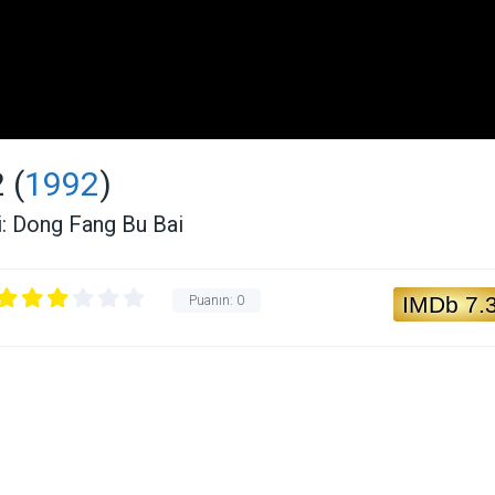
 (
1992
)
i: Dong Fang Bu Bai
IMDb 7.
Puanın:
0