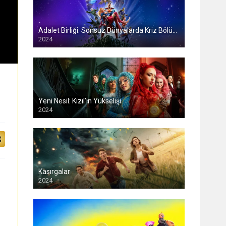
Adalet Birliği: Sonsuz Dünyalarda Kriz Bölüm Üç
2024
Yeni Nesil: Kızıl’ın Yükselişi
2024
3
Kasırgalar
2024