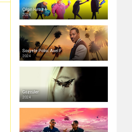
Çılgın Hırsız 4
2024
Sosyete Polisi: Axel F
2024
Gözcüler
2024