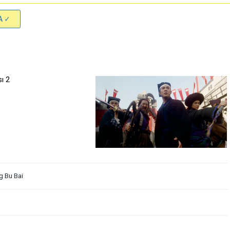
A ✓
g Bu Bai