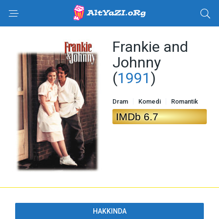
Frankie and
Johnny
(
1991
)
Dram
Komedi
Romantik
IMDb 6.7
HAKKINDA