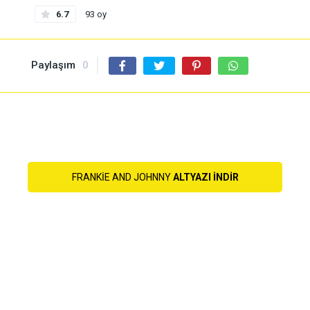
6.7
93 oy
Paylaşım
0
FRANKIE AND JOHNNY
ALTYAZI INDIR