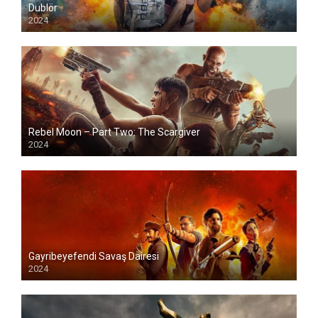
Dublör
2024
Rebel Moon – Part Two: The Scargiver
2024
Gayribeyefendi Savaş Dairesi
2024