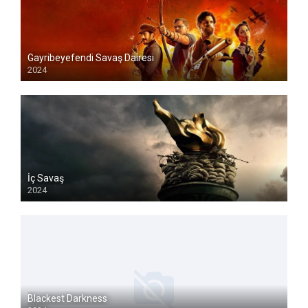
Gayribeyefendi Savaş Dairesi
2024
İç Savaş
2024
Blackest Darkness