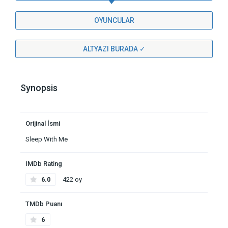
OYUNCULAR
ALTYAZI BURADA ✓
Synopsis
Orijinal İsmi
Sleep With Me
IMDb Rating
6.0
422 oy
TMDb Puanı
6