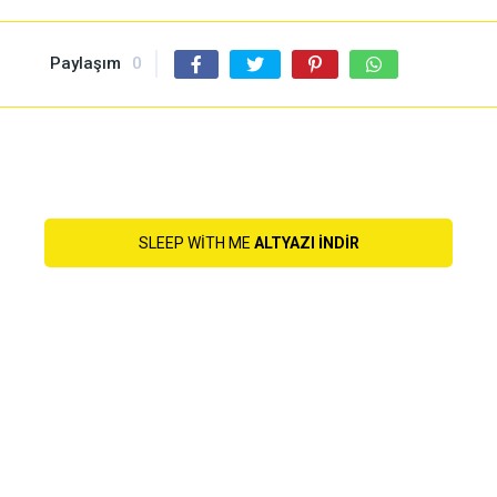
Paylaşım
0
SLEEP WITH ME
ALTYAZI INDIR