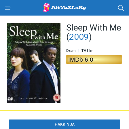
Sleep With Me
(
2009
)
Dram
TV film
IMDb 6.0
HAKKINDA