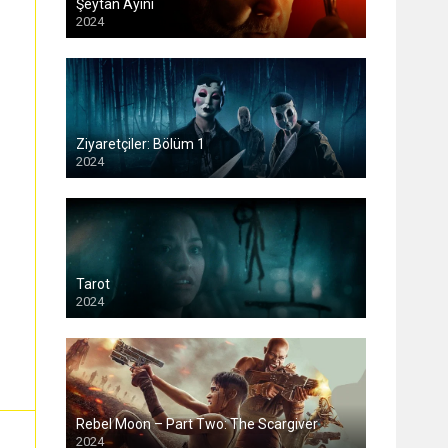
Şeytan Ayini
2024
Ziyaretçiler: Bölüm 1
2024
Tarot
2024
Rebel Moon – Part Two: The Scargiver
2024