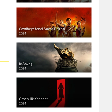
Gayribeyefendi Savaş Dairesi
2024
İç Savaş
2024
Omen: İlk Kehanet
2024