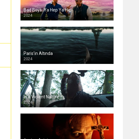
Bad Boys: Ya Hep Ya Hiç
2024
Paris’in Altında
2024
In a Violent Nature
2024