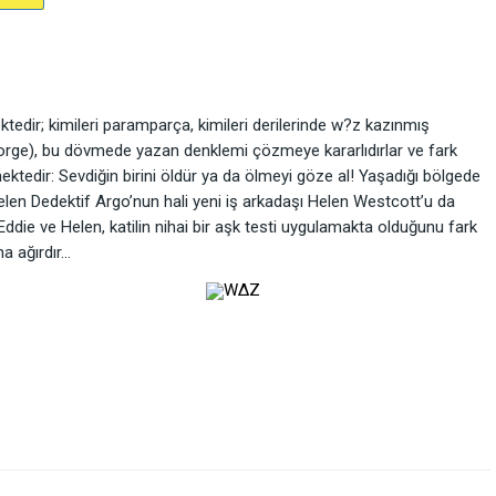
ktedir; kimileri paramparça, kimileri derilerinde w?z kazınmış
eorge), bu dövmede yazan denklemi çözmeye kararlıdırlar ve fark
ektedir: Sevdiğin birini öldür ya da ölmeyi göze al! Yaşadığı bölgede
 gelen Dedektif Argo’nun hali yeni iş arkadaşı Helen Westcott’u da
die ve Helen, katilin nihai bir aşk testi uygulamakta olduğunu fark
ha ağırdır…