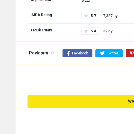
WΔZ
IMDb Rating
5.7
7,327 oy
TMDb Puanı
5.4
37 oy
Paylaşım
0
Facebook
Twitter
W