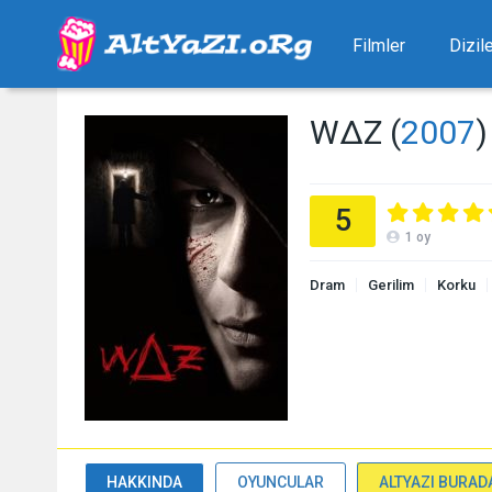
Filmler
Dizil
WΔZ (
2007
)
5
1
oy
Dram
Gerilim
Korku
HAKKINDA
OYUNCULAR
ALTYAZI BURAD