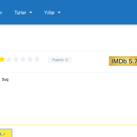
er
Türler
Yıllar
IMDb 5.
Puanın:
0
Suç
A ✓