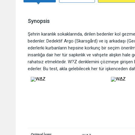
Synopsis
Şehrin karanlık sokaklarında, dirilen bedenler kol gezme
bedenler. Dedektif Argo (Skarsgård) ve iş arkadaşı (G
ederlerki kurbanların hepsine korkunç bir seçim önerilm
insanlığa dair her tür sapkınlık ve vahşete alışkın hale
rahatsız etmektedir. W?Z denklemini çözmeye girişen Ed
ederler. Bu test, akla gelebilecek her tür işkenceden da
Orijinal İsmi