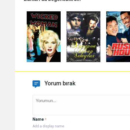
Yorum bırak
Name
*
Add a display name