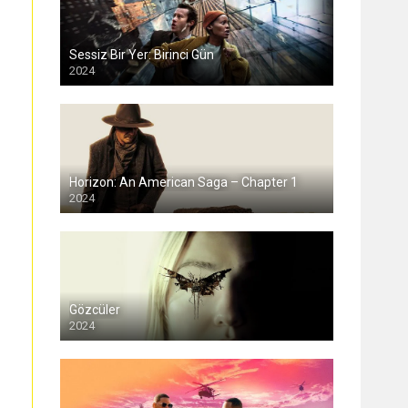
Sessiz Bir Yer: Birinci Gün
2024
Horizon: An American Saga – Chapter 1
2024
Gözcüler
2024